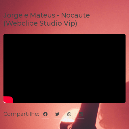
Jorge e Mateus - Nocaute
(Webclipe Studio Vip)
Compartilhe: